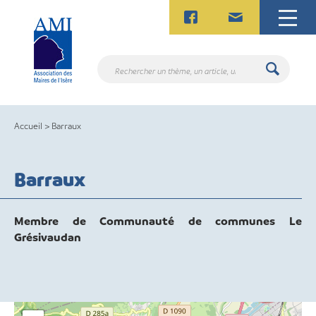
Skip
to
content
Rechercher
un
thème,
un
Accueil
>
Barraux
article,
un
contact.
Barraux
Membre de Communauté de communes Le
Grésivaudan