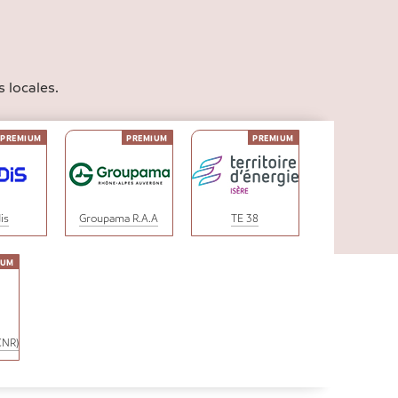
 locales.
is
Groupama R.A.A
TE 38
CNR)