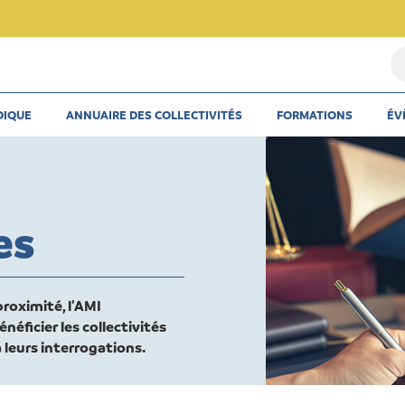
Re
u
th
DIQUE
ANNUAIRE DES COLLECTIVITÉS
FORMATIONS
ÉV
u
ar
u
co
es
roximité, l’AMI
néficier les collectivités
 leurs interrogations.