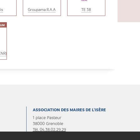
is
Groupama R.A.A
TE 38
CNR)
ASSOCIATION DES MAIRES DE L’ISÈRE
1 place Pasteur
38000 Grenoble
Tél. 04.38.02.29.29
Fax. 04.38.02.29.30