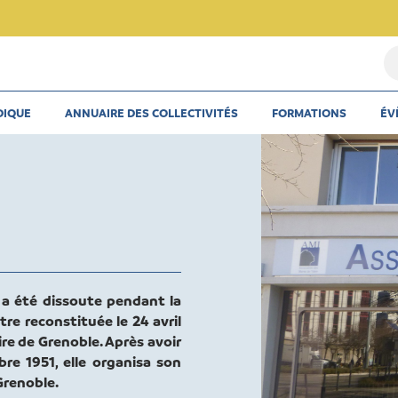
Re
u
th
DIQUE
ANNUAIRE DES COLLECTIVITÉS
FORMATIONS
ÉV
u
ar
u
co
e a été dissoute pendant la
re reconstituée le 24 avril
ire de Grenoble. Après avoir
re 1951, elle organisa son
Grenoble.