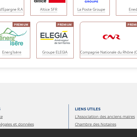
 d'Epargne R.A
Altice SFR
La Poste Groupe
Ened
Energ'Isère
Groupe ELEGIA
Compagnie Nationale du Rhône (
S
LIENS UTILES
te
L’Association des anciens maires
légales et données
Chambre des Notaires
les
Administrations et organismes