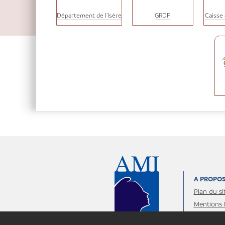
Département de l'Isère
GRDF
Caisse
A PROPO
Plan du si
Mentions 
personnel