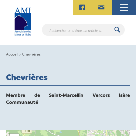
Skip
to
content
Rechercher
un
thème,
un
Accueil
>
Chevrières
article,
un
contact.
Chevrières
Membre de Saint-Marcellin Vercors Isère
Communauté