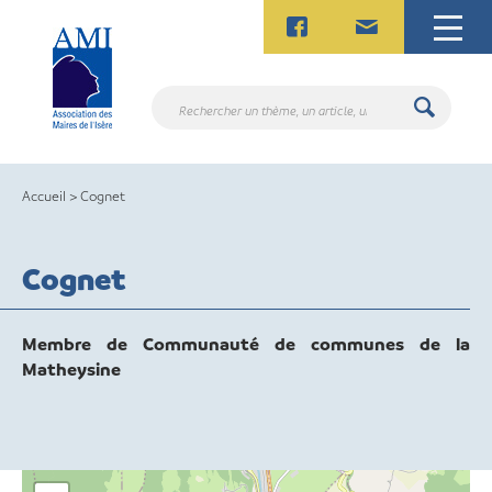
Skip
to
content
Rechercher
un
thème,
un
Accueil
>
Cognet
article,
un
contact.
Cognet
Membre de Communauté de communes de la
Matheysine