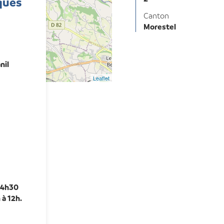
ques
Canton
Morestel
nil
Leaflet
14h30
 à 12h.