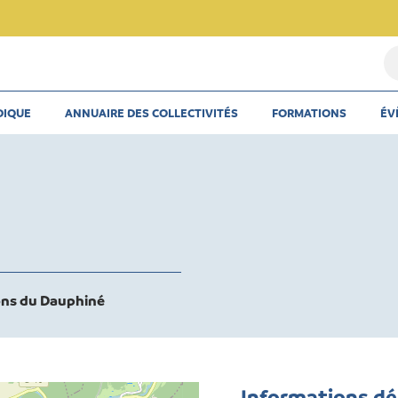
Re
u
th
DIQUE
ANNUAIRE DES COLLECTIVITÉS
FORMATIONS
ÉV
u
ar
u
co
ns du Dauphiné
Informations d