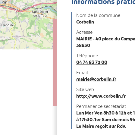
Informations prati
Nom de la commune
Corbelin
Adresse
MAIRIE - 40 place du Campa
38630
Téléphone
04 74 83 72 00
Email
mairie@corbelin.fr
Site web
http://www.corbelin.fr
Permanence secrétariat
Lun Mer Ven 8h30 à 12h et 
à 17h30. 1er Sam du mois 9h
Le Maire reçoit sur Rdv.