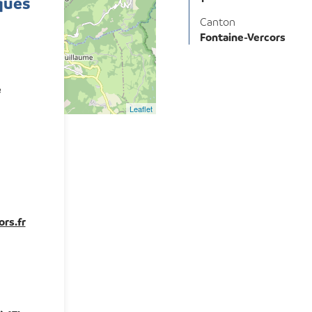
ques
Canton
Fontaine-Vercors
e
Leaflet
rs.fr