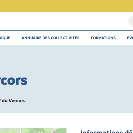
Re
u
th
DIQUE
ANNUAIRE DES COLLECTIVITÉS
FORMATIONS
ÉV
u
ar
u
co
cors
du Vercors
Informations d