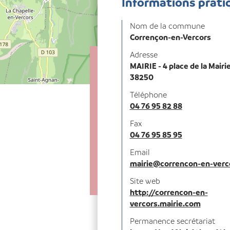
Informations prati
Nom de la commune
Corrençon-en-Vercors
Adresse
MAIRIE - 4 place de la Mairi
38250
Téléphone
04 76 95 82 88
Fax
04 76 95 85 95
Email
mairie@correncon-en-verco
Site web
http://correncon-en-
vercors.mairie.com
Permanence secrétariat