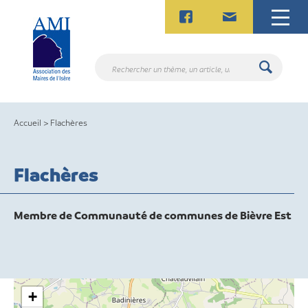
Skip
to
content
Rechercher
un
thème,
un
Accueil
>
Flachères
article,
un
contact.
Flachères
Membre de Communauté de communes de Bièvre Est
+