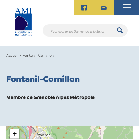
Skip
to
content
Rechercher
un
thème,
un
Accueil
>
Fontanil-Cornillon
article,
un
contact.
Fontanil-Cornillon
Membre de Grenoble Alpes Métropole
+