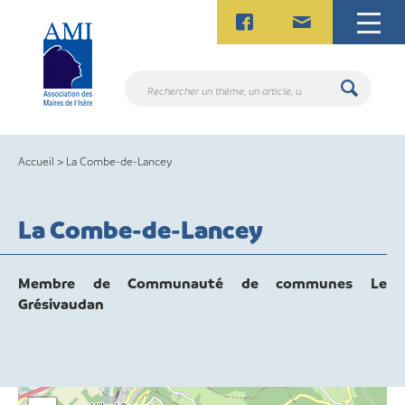
Skip
to
content
Rechercher
un
thème,
un
Accueil
>
La Combe-de-Lancey
article,
un
contact.
La Combe-de-Lancey
Membre de Communauté de communes Le
Grésivaudan