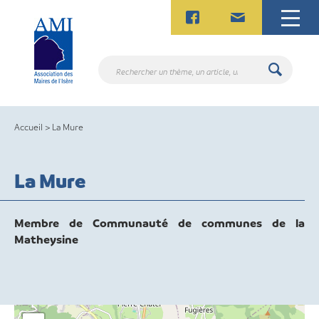
Skip
to
content
Rechercher
un
thème,
un
Accueil
>
La Mure
article,
un
contact.
La Mure
Membre de Communauté de communes de la
Matheysine