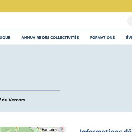
Re
u
th
DIQUE
ANNUAIRE DES COLLECTIVITÉS
FORMATIONS
ÉV
u
ar
u
co
du Vercors
Informations d