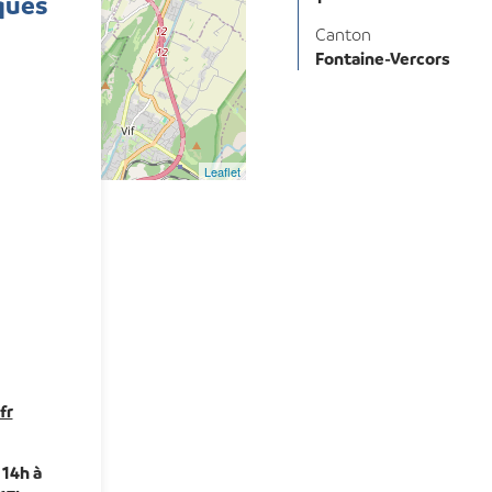
ques
Canton
Fontaine-Vercors
Leaflet
fr
 14h à