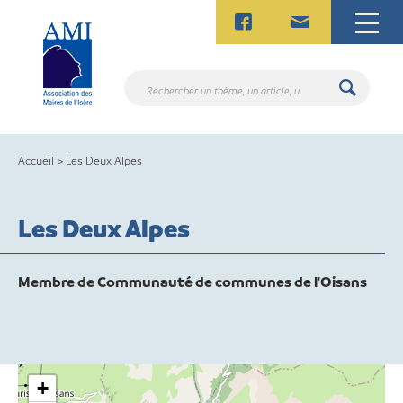
Skip
to
content
Rechercher
un
thème,
un
Accueil
>
Les Deux Alpes
article,
un
contact.
Les Deux Alpes
Membre de Communauté de communes de l'Oisans
+