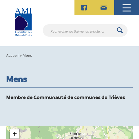
Skip
to
content
Rechercher
un
thème,
un
Accueil
>
Mens
article,
un
contact.
Mens
Membre de Communauté de communes du Trièves
+