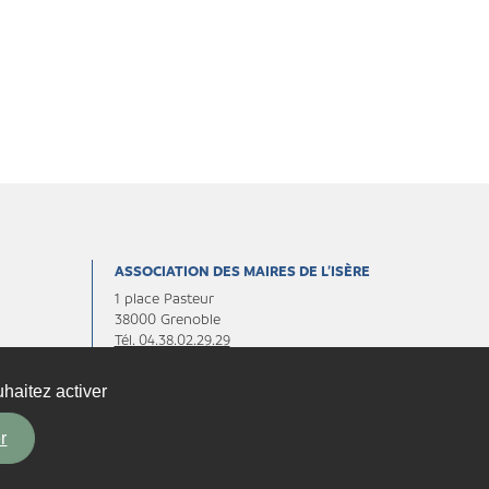
ASSOCIATION DES MAIRES DE L’ISÈRE
1 place Pasteur
38000 Grenoble
Tél. 04.38.02.29.29
Fax. 04.38.02.29.30
haitez activer
Contactez-nous
r
By