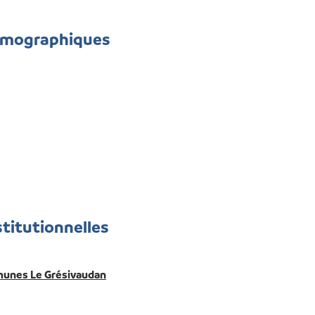
émographiques
stitutionnelles
nes Le Grésivaudan