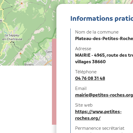
Informations prati
Nom de la commune
Plateau-des-Petites-Roch
Adresse
MAIRIE - 4965, route des tr
villages 38660
Téléphone
04 76 08 31 48
Email
mairie@petites-roches.org
Site web
https://www.petites-
roches.org/
Permanence secrétariat