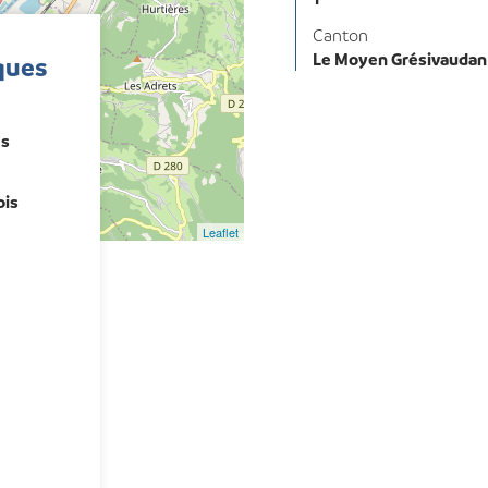
Canton
Le Moyen Grésivaudan
ques
es
ois
Leaflet