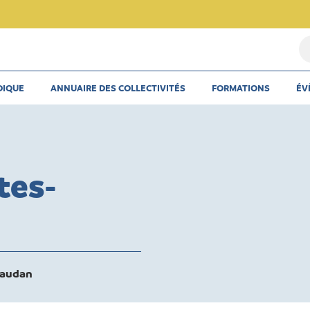
Re
u
th
DIQUE
ANNUAIRE DES COLLECTIVITÉS
FORMATIONS
ÉV
u
ar
u
co
tes-
vaudan