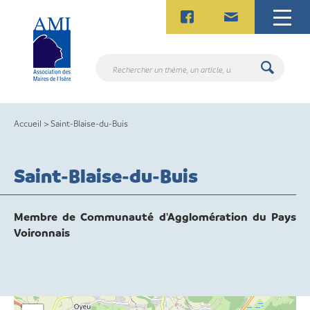
Skip
to
content
Rechercher
un
thème,
un
Accueil
>
Saint-Blaise-du-Buis
article,
un
contact.
Saint-Blaise-du-Buis
Membre de Communauté d'Agglomération du Pays
Voironnais