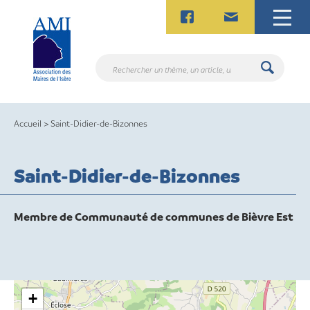
Skip
to
content
Rechercher
un
thème,
un
Accueil
>
Saint-Didier-de-Bizonnes
article,
un
contact.
Saint-Didier-de-Bizonnes
Membre de Communauté de communes de Bièvre Est
+