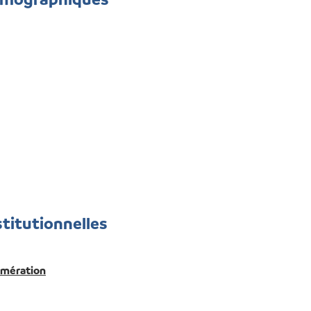
stitutionnelles
omération