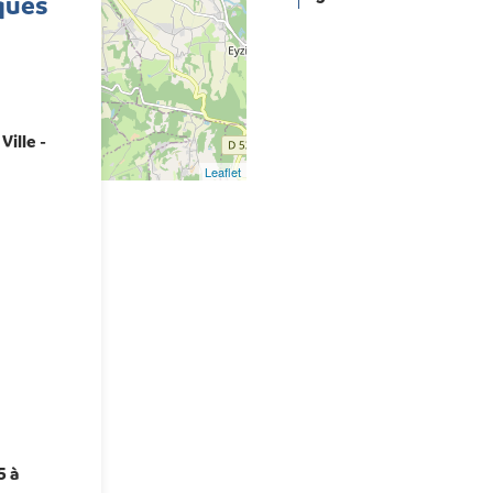
ques
Ville -
Leaflet
5 à