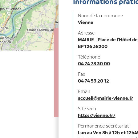
Informations prati
Nom de la commune
Vienne
Adresse
MAIRIE - Place de l'Hôtel de 
BP 126 38200
Téléphone
04 74 78 30 00
Fax
04 74 53 20 12
Email
accueil@mairie-vienne.fr
Site web
http://vienne.fr/
Permanence secrétariat
Lun au Ven 8h à 12h et 12h4