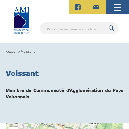
Skip
to
content
Rechercher
un
thème,
un
Accueil
>
Voissant
article,
un
contact.
Voissant
Membre de Communauté d'Agglomération du Pays
Voironnais