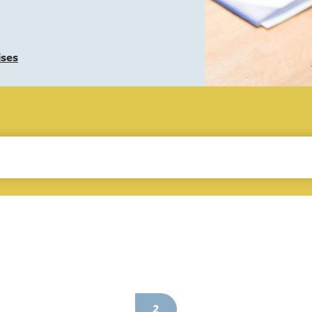
ises
2