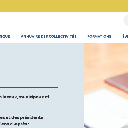
Re
u
th
DIQUE
ANNUAIRE DES COLLECTIVITÉS
FORMATIONS
ÉV
u
ar
u
co
s
s locaux, municipaux et
es et des présidents
iens ci-après :