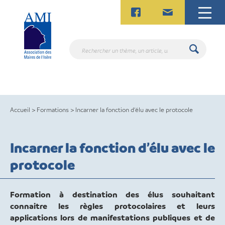
Skip
to
content
Rechercher
un
thème,
un
article,
un
Accueil
>
Formations
>
Incarner la fonction d’élu avec le protocole
contact.
Incarner la fonction d’élu avec le
protocole
Formation à destination des élus souhaitant
connaitre les règles protocolaires et leurs
applications lors de manifestations publiques et de