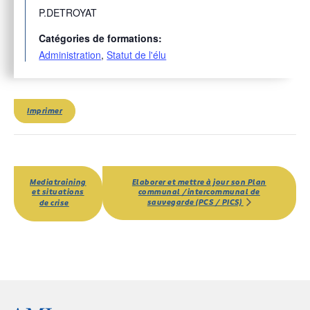
P.DETROYAT
Catégories de formations:
Administration
,
Statut de l'élu
Imprimer
Mediatraining
Elaborer et mettre à jour son Plan
et situations
communal /intercommunal de
sauvegarde (PCS / PICS)
de crise