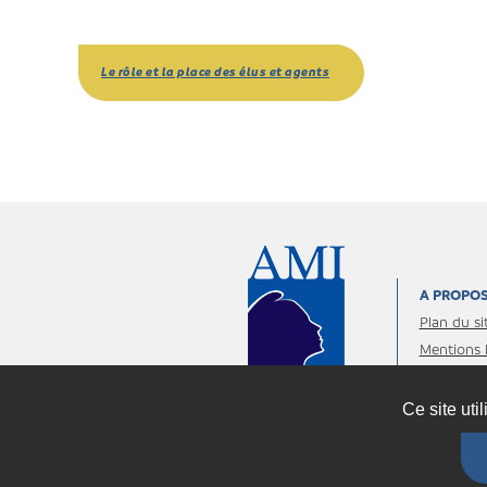
Le rôle et la place des élus et agents
A PROPO
Plan du si
Mentions 
personnel
Ce site uti
Espace 