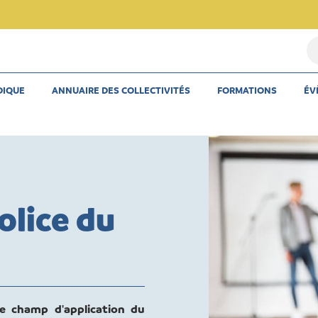
Re
u
th
DIQUE
ANNUAIRE DES COLLECTIVITÉS
FORMATIONS
ÉV
u
ar
u
co
olice du
le champ d'application du