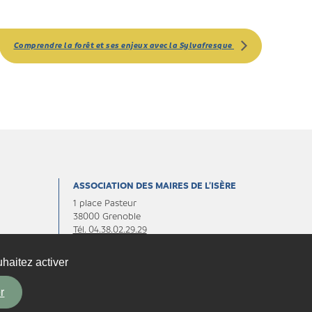
Comprendre la forêt et ses enjeux avec la Sylvafresque
ASSOCIATION DES MAIRES DE L’ISÈRE
1 place Pasteur
38000 Grenoble
Tél. 04.38.02.29.29
Fax. 04.38.02.29.30
haitez activer
Contactez-nous
r
By