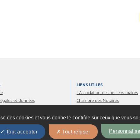
S
LIENS UTILES
te
L’Association des anciens maires
légales et données
Chambre des Notaires
les
Administrations et organismes
Les essentiels juridiques
lise des cookies et vous donne le contrôle sur ceux que vous sou
presse
Personnalise
Tout accepter
Tout refuser