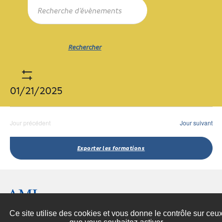
Recherche
Recherche
mot-
et
clé.
navigation
Rechercher
de
Formations
Rechercher
par
vues
mot-
Formations
clé.
Show
01/21/2025
Filters
Sélectionnez
une
Jour précédent
Jour suivant
date.
Exporter les formations
Espace presse
Contactez-nous
Ce site utilise des cookies et vous donne le contrôle sur ceu