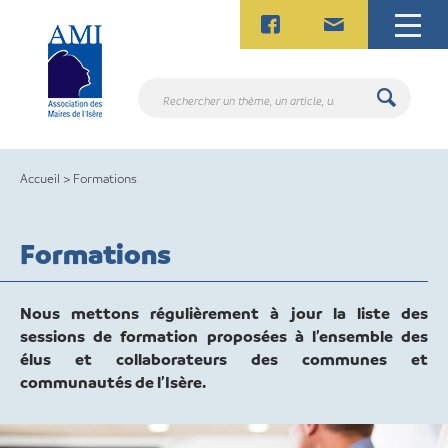
Skip
to
content
Rechercher
un
thème,
un
Accueil
>
Formations
article,
un
contact.
Formations
Nous mettons régulièrement à jour la liste des
sessions de formation proposées à l’ensemble des
élus et collaborateurs des communes et
communautés de l’Isère.