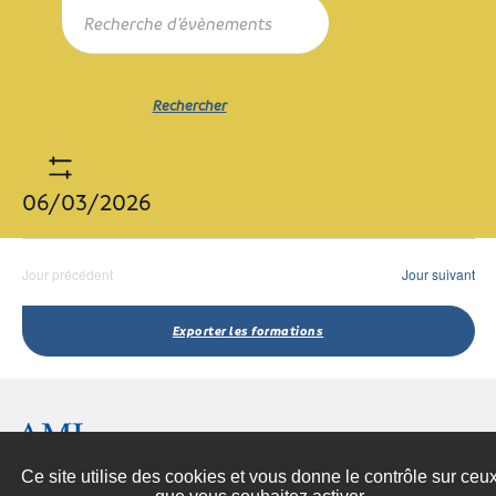
Recherche
Recherche
mot-
et
clé.
navigation
Rechercher
de
Formations
Rechercher
par
vues
mot-
Formations
clé.
Show
06/03/2026
Filters
Sélectionnez
une
Jour précédent
Jour suivant
date.
Exporter les formations
Espace presse
Contactez-nous
Ce site utilise des cookies et vous donne le contrôle sur ceu