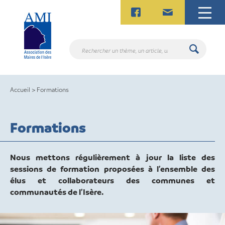
Skip
to
content
Rechercher
un
thème,
un
Accueil
>
Formations
article,
un
contact.
Formations
Nous mettons régulièrement à jour la liste des
sessions de formation proposées à l’ensemble des
élus et collaborateurs des communes et
communautés de l’Isère.