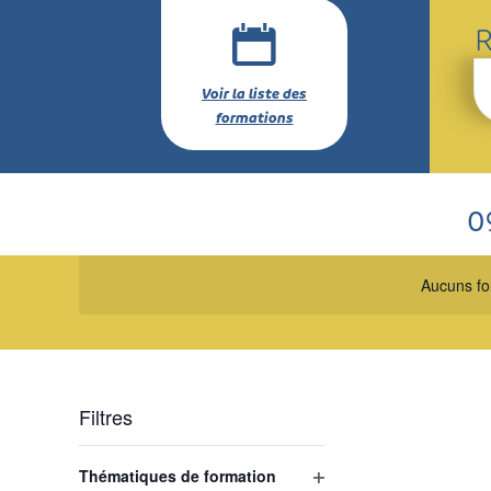
R
Sa
Voir la liste des
m
e
formations
cl
n
Re
Fo
pa
0
v
m
Sél
cl
F
un
Aucuns fo
dat
Filtres
Changing
Thématiques de formation
any