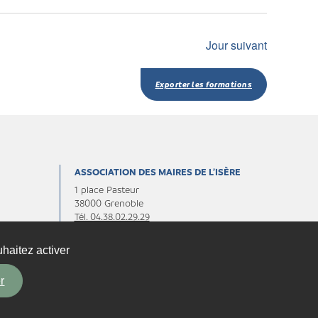
Jour suivant
Exporter les formations
ASSOCIATION DES MAIRES DE L’ISÈRE
1 place Pasteur
38000 Grenoble
Tél. 04.38.02.29.29
Fax. 04.38.02.29.30
haitez activer
Contactez-nous
r
By