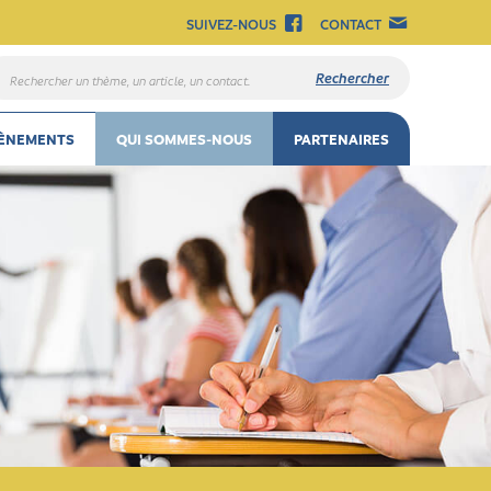
SUIVEZ-NOUS
CONTACT
chercher
n
ème,
ÈNEMENTS
QUI SOMMES-NOUS
PARTENAIRES
n
ticle,
n
ntact.