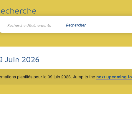
echerche
isir
Rechercher
ot-
t
é.
avigation
chercher
rmations
Navigation
de
r
de
9 Juin 2026
ues
ot-
vues
ectionnez
é.
Formations
ormations
e
rmations planifiés pour le 09 juin 2026. Jump to the
next upcoming fo
e.