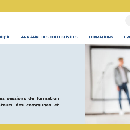
Re
u
th
DIQUE
ANNUAIRE DES COLLECTIVITÉS
FORMATIONS
ÉV
u
ar
u
co
es sessions de formation
rateurs des communes et