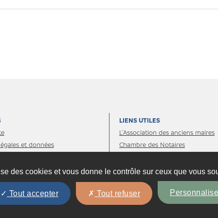
S
LIENS UTILES
te
L’Association des anciens maires
légales et données
Chambre des Notaires
les
Administrations et organismes
Les essentiels juridiques
lise des cookies et vous donne le contrôle sur ceux que vous sou
presse
Personnalise
Tout accepter
Tout refuser