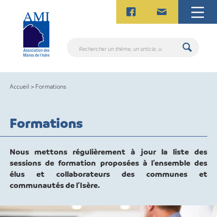
Skip
to
content
Rechercher
un
thème,
un
Accueil
>
Formations
article,
un
contact.
Formations
Nous mettons régulièrement à jour la liste des
sessions de formation proposées à l’ensemble des
élus et collaborateurs des communes et
communautés de l’Isère.