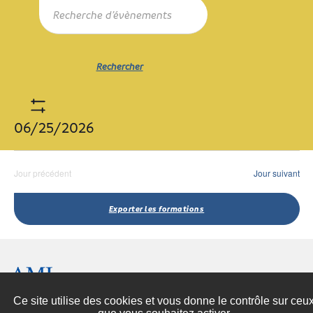
Recherche
Recherche
mot-
et
clé.
navigation
Rechercher
de
Formations
Rechercher
par
vues
mot-
Formations
clé.
Show
06/25/2026
Filters
Sélectionnez
une
Jour précédent
Jour suivant
date.
Exporter les formations
Espace presse
Contactez-nous
Ce site utilise des cookies et vous donne le contrôle sur ceu