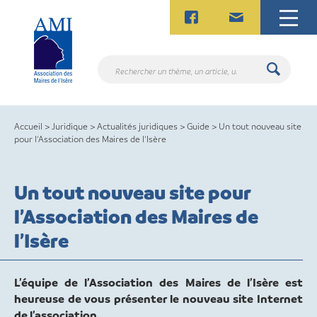
Skip
to
content
Rechercher
un
thème,
un
Accueil
>
Juridique
>
Actualités juridiques
>
Guide
>
Un tout nouveau site
article,
pour l’Association des Maires de l’Isère
un
contact.
Un tout nouveau site pour
l’Association des Maires de
l’Isère
L’équipe de l’Association des Maires de l’Isère est
heureuse de vous présenter le nouveau site Internet
de l’association.