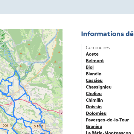
Informations d
Communes
Aoste
Belmont
Biol
Blandin
Cessieu
Chassignieu
Chelieu
Chimilin
Doissin
Dolomieu
Faverges-de-la-Tour
Granieu
La Bâtie-Montgascon