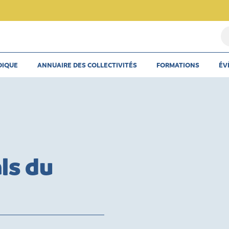
Re
u
th
DIQUE
ANNUAIRE DES COLLECTIVITÉS
FORMATIONS
ÉV
u
ar
u
co
ls du