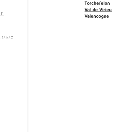
Torchefelon
Val-de-Virieu
fr
Valencogne
t 13h30
à