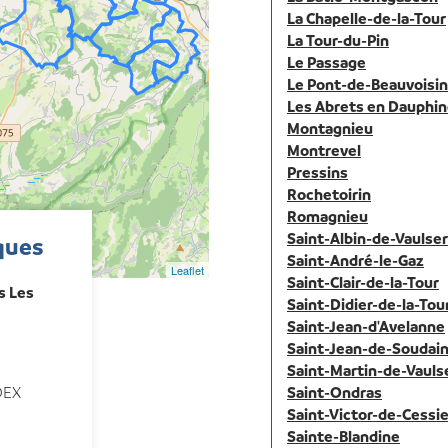
La Chapelle-de-la-Tour
La Tour-du-Pin
Le Passage
Le Pont-de-Beauvoisin
Les Abrets en Dauphi
Montagnieu
Montrevel
Pressins
Rochetoirin
Romagnieu
Saint-Albin-de-Vaulse
ques
Saint-André-le-Gaz
Leaflet
Saint-Clair-de-la-Tour
 Les
Saint-Didier-de-la-Tou
Saint-Jean-d'Avelanne
Saint-Jean-de-Soudai
Saint-Martin-de-Vauls
DEX
Saint-Ondras
Saint-Victor-de-Cessi
Sainte-Blandine