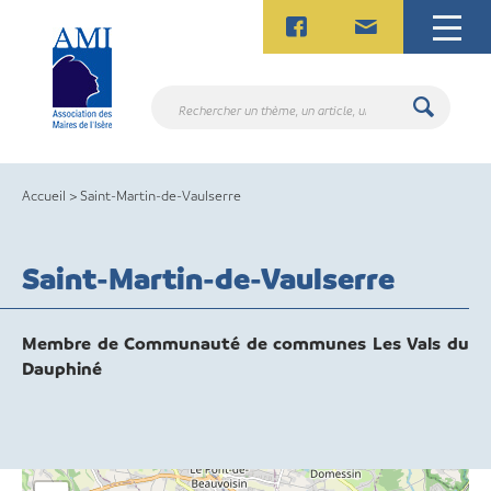
Skip
to
content
Rechercher
un
thème,
un
Accueil
>
Saint-Martin-de-Vaulserre
article,
un
contact.
Saint-Martin-de-Vaulserre
Membre de Communauté de communes Les Vals du
Dauphiné