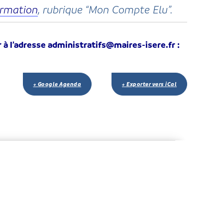
rmation
, rubrique “Mon Compte Elu”.
r à l’adresse administratifs@maires-isere.fr :
+ Google Agenda
+ Exporter vers iCal