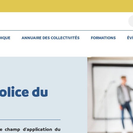
Re
u
th
DIQUE
ANNUAIRE DES COLLECTIVITÉS
FORMATIONS
ÉV
u
ar
u
co
olice du
le champ d'application du